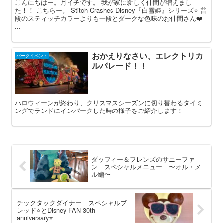
こんにちはー。月イチです。 我が家に新しく仲間が増えまし
た！！ こちらー。 Stitch Crashes Disney『白雪姫』シリーズ⭐️ 普
段のスティッチカラーよりも一段とダークな色味のお仲間さん❤️
...
おかえりなさい、エレクトリカ
パークイベント
ルパレード！！
ハロウィーンが終わり、クリスマスシーズンに切り替わるタイミ
ングでランドにインパークした時の様子をご紹介します！
ダッフィー＆フレンズのサニーファ
ン スペシャルメニュー 〜オル・メ
ル編〜
チックタックダイナー スペシャルブ
レッド⭐️とDisney FAN 30th
anniversary⭐️