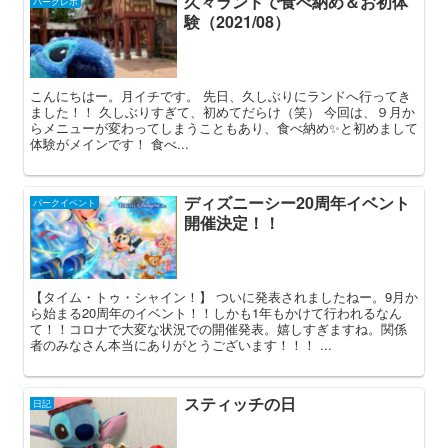
久々ランドで食べ納め＆お初体
パークレポ
験（2021/08）
こんにちはー。月イチです。 先日、久しぶりにランドへ行ってき
ました！！ 久しぶりすぎて、初めてだらけ（笑） 今回は、９月か
らメニューが変わってしまうこともあり、食べ納め✨と初めまして
体験がメインです！ 食べ...
ディズニーシー20周年イベント
パークイベント
開催決定！！
【タイム・トゥ・シャイン！】 ついに発表されましたねー。9月か
ら始まる20周年のイベント！！しかも1年もかけて行われるなん
て！！コロナで大変な状況での開催発表。嬉しすぎますね。関係
者のみなさん本当にありがとうございます！！！ ...
スティッチの日
日記