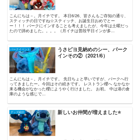
こんにちは－。月イチです。 本日6/26、皆さんもご存知の通り、
スティッチの日ですね☆スティッチ、お誕生日おめでとー
ー！！！ パークにインすることも考えましたが、今年は土曜だっ
たので諦めました。。。。（月イチは普段平日インが多...
うさピヨ見納めのシー、パーク
パークイベント
インその②（2021/6）
こんにちは－。月イチです。 先日ちょと早いですが、パークへ行
ってきましたー。今回はその続きです。 レストラン櫻へ なかなか
来る機会がなかった櫻にようやく行けました。 お初。 中は港の倉
庫のような感じで...
新しいお仲間が増えました⭐️
グッズ紹介