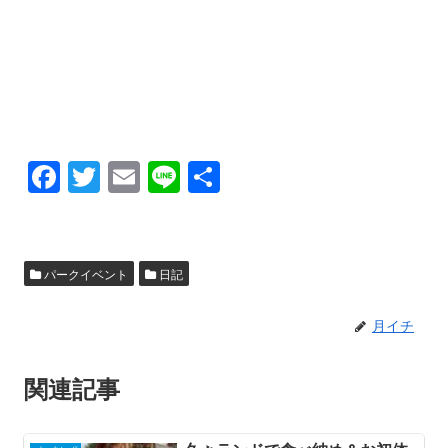
F
T
E
Li
共
a
wi
m
n
有
c
tt
ail
e
e
er
パークイベント
日記
b
o
月イチ
o
関連記事
k