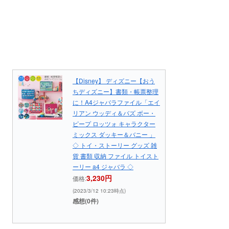
【Disney】 ディズニー【おう
ちディズニー】書類・帳票整理
に！A4ジャバラファイル「エイ
リアン ウッディ＆バズ ボー・
ピープ ロッツォ キャラクター
ミックス ダッキー＆バニー 」
◇ トイ・ストーリー グッズ 雑
貨 書類 収納 ファイル トイスト
ーリー a4 ジャバラ ◇
3,230円
価格:
(2023/3/12 10:23時点)
感想(0件)