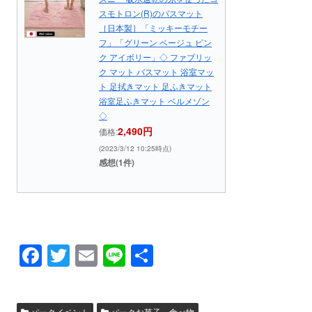
スモトロン(R)のバスマット
［日本製］「ミッキーモチー
フ」「グリーン ベージュ ピン
ク アイボリー」◇ ファブリッ
ク マット バスマット 浴室マッ
ト 足拭きマット 足ふきマット
浴室足ふきマット ベルメゾン
◇
2,490円
価格:
(2023/3/12 10:25時点)
感想(1件)
F
T
E
Li
共
a
wi
m
n
有
c
tt
ail
e
パークイベント
パークお菓子・食べ物