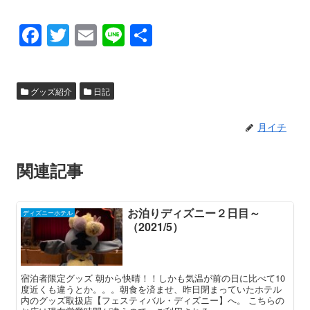
F
T
E
Li
共
a
wi
m
n
有
c
tt
ail
e
グッズ紹介
日記
e
er
b
月イチ
o
o
関連記事
k
お泊りディズニー２日目～
ディズニーホテル
（2021/5）
宿泊者限定グッズ 朝から快晴！！しかも気温が前の日に比べて10
度近くも違うとか。。。朝食を済ませ、昨日閉まっていたホテル
内のグッズ取扱店【フェスティバル・ディズニー】へ。 こちらの