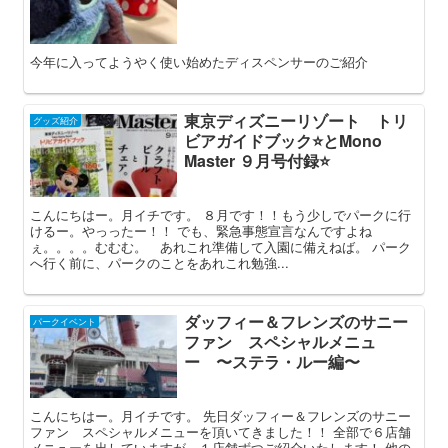
今年に入ってようやく使い始めたディスペンサーのご紹介
東京ディズニーリゾート トリ
グッズ紹介
ビアガイドブック⭐️とMono
Master ９月号付録⭐️
こんにちはー。月イチです。 ８月です！！もう少しでパークに行
けるー。やっったー！！ でも、緊急事態宣言なんですよね
ぇ。。。。むむむ。 あれこれ準備して入園に備えねば。 パーク
へ行く前に、パークのことをあれこれ勉強...
ダッフィー＆フレンズのサニー
パークイベント
ファン スペシャルメニュ
ー 〜ステラ・ルー編〜
こんにちはー。月イチです。 先日ダッフィー＆フレンズのサニー
ファン スペシャルメニューを頂いてきました！！ 全部で６店舗
メニューを出していますが、１店舗ずつご紹介いたします！ 他の