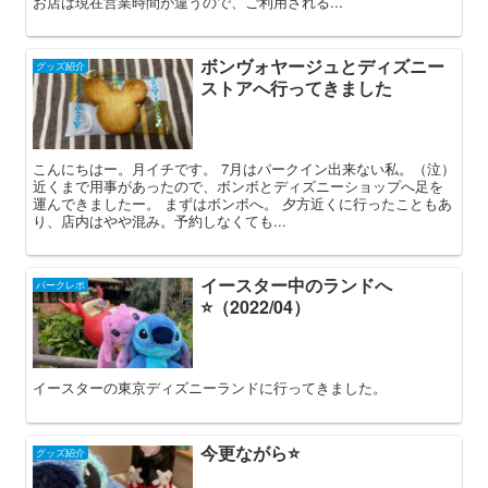
お店は現在営業時間が違うので、ご利用される...
ボンヴォヤージュとディズニー
グッズ紹介
ストアへ行ってきました
こんにちはー。月イチです。 7月はパークイン出来ない私。（泣）
近くまで用事があったので、ボンボとディズニーショップへ足を
運んできましたー。 まずはボンボへ。 夕方近くに行ったこともあ
り、店内はやや混み。予約しなくても...
イースター中のランドへ
パークレポ
⭐️（2022/04）
イースターの東京ディズニーランドに行ってきました。
今更ながら⭐️
グッズ紹介