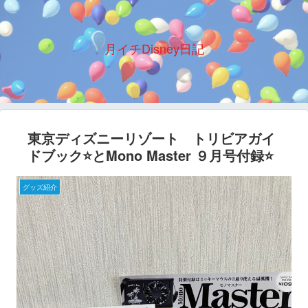
月イチDisney日記
東京ディズニーリゾート トリビアガイ
ドブック⭐️とMono Master ９月号付録⭐️
グッズ紹介