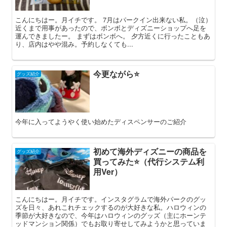
こんにちはー。月イチです。 7月はパークイン出来ない私。（泣）
近くまで用事があったので、ボンボとディズニーショップへ足を
運んできましたー。 まずはボンボへ。 夕方近くに行ったこともあ
り、店内はやや混み。予約しなくても...
今更ながら⭐️
グッズ紹介
今年に入ってようやく使い始めたディスペンサーのご紹介
初めて海外ディズニーの商品を
グッズ紹介
買ってみた⭐️（代行システム利
用Ver）
こんにちはー。月イチです。インスタグラムで海外パークのグッ
ズを日々、あれこれチェックするのが大好きな私。ハロウィンの
季節が大好きなので、今年はハロウィンのグッズ（主にホーンテ
ッドマンション関係）でもお取り寄せしてみようかと思っていま