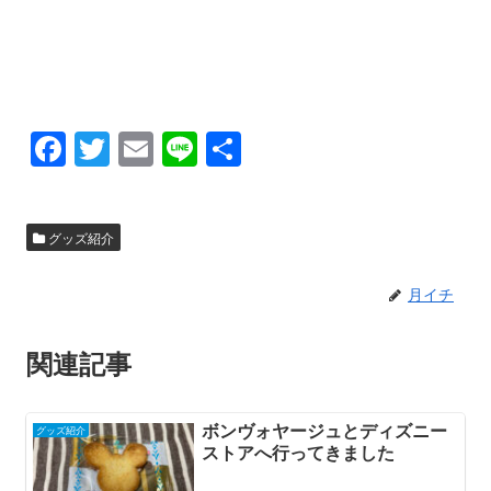
F
T
E
Li
共
a
wi
m
n
有
c
tt
ail
e
グッズ紹介
e
er
b
月イチ
o
o
関連記事
k
ボンヴォヤージュとディズニー
グッズ紹介
ストアへ行ってきました